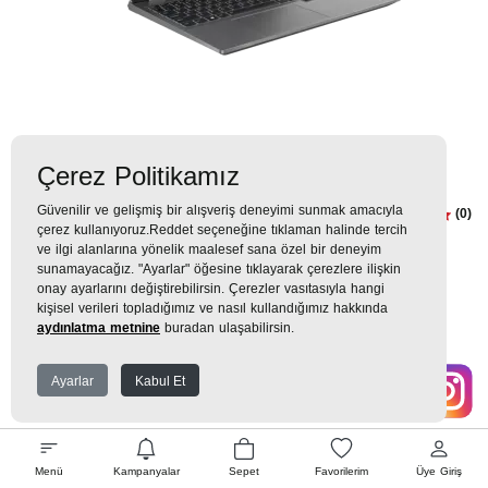
Çerez Politikamız
Güvenilir ve gelişmiş bir alışveriş deneyimi sunmak amacıyla
LENOVO LOQ/Core I7-
(0)
çerez kullanıyoruz.Reddet seçeneğine tıklaman halinde tercih
13650HX/24GB RAM/1TB
ve ilgi alanlarına yönelik maalesef sana özel bir deneyim
sunamayacağız. "Ayarlar" öğesine tıklayarak çerezlere ilişkin
SSD/RTX 5070 8GB/15.6"
onay ayarlarını değiştirebilirsin. Çerezler vasıtasıyla hangi
FHD/W11/83JE00CRTR Laptop
kişisel verileri topladığımız ve nasıl kullandığımız hakkında
aydınlatma metnine
buradan ulaşabilirsin.
84.999TL
Ayarlar
Kabul Et
9.444 TL
x 9 Taksit =
84.999
Ekstra İndirim %12 =
74.799
TL
TL
Menü
Kampanyalar
Sepet
Favorilerim
Üye Giriş
EK GARANTİ