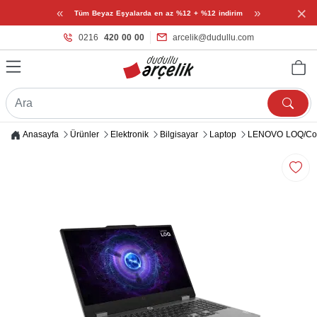
×
«
»
Tüm Beyaz Eşyalarda en az %12 + %12 indirim
0216
420 00 00
arcelik@dudullu.com
Anasayfa
Ürünler
Elektronik
Bilgisayar
Laptop
LENOVO LOQ/Cor