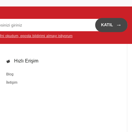
→
KATIL
i
'ni okudum, eposta bildirimi almayı istiyorum
Hızlı Erişim
Blog
İletişim