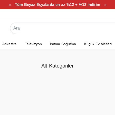
«
»
Tüm Beyaz Eşyalarda en az %12 + %12 indirim
Ankastre
Televizyon
Isıtma Soğutma
Küçük Ev Aletleri
Alt Kategoriler