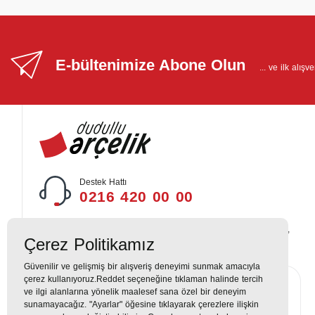
E-bültenimize Abone Olun
... ve ilk alış
Destek Hattı
0216 420 00 00
Yukarı Dudullu, Alemdağ Cd No: 806, 34760 Dudullu, Ümraniye,
Çerez Politikamız
İstanbul
Güvenilir ve gelişmiş bir alışveriş deneyimi sunmak amacıyla
çerez kullanıyoruz.Reddet seçeneğine tıklaman halinde tercih
ve ilgi alanlarına yönelik maalesef sana özel bir deneyim
sunamayacağız. "Ayarlar" öğesine tıklayarak çerezlere ilişkin