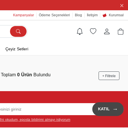
×
Kampanyalar
Ödeme Seçenekleri
Blog
İletişim
Kurumsal
Çeyiz Setleri
Toplam
0 Ürün
Bulundu
+ Filtrele
→
KATIL
i
'ni okudum, eposta bildirimi almayı istiyorum