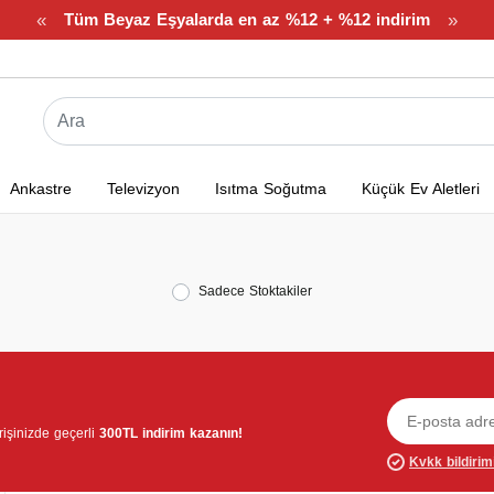
«
»
Tüm Beyaz Eşyalarda en az %12 + %12 indirim
Ankastre
Televizyon
Isıtma Soğutma
Küçük Ev Aletleri
Sadece Stoktakiler
verişinizde geçerli
300TL indirim kazanın!
Kvkk bildirim