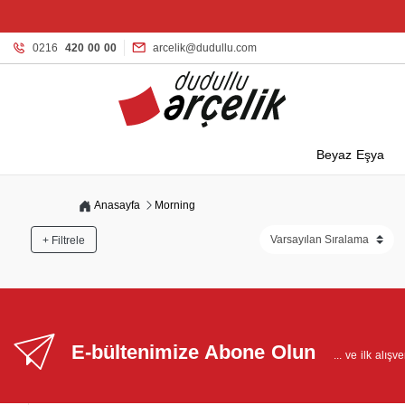
0216
420 00 00
arcelik@dudullu.com
Beyaz Eşya
Anasayfa
Morning
+ Filtrele
E-bültenimize Abone Olun
... ve ilk alış