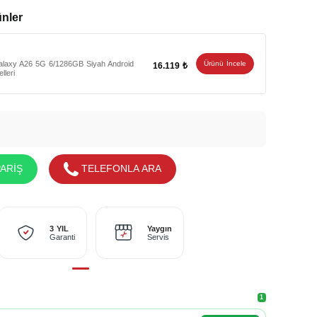
ünler
laxy A26 5G 6/1286GB Siyah Android
Ürünü İncele
16.119 ₺
lleri
ARİŞ
TELEFONLA ARA
Yaygın
3 YIL
Servis
Garanti
1