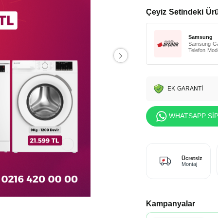
Çeyiz Setindeki Ür
Samsung
Samsung Ga
Telefon Mode
EK GARANTİ
WHATSAPP SİP
Ücretsiz
Montaj
Kampanyalar