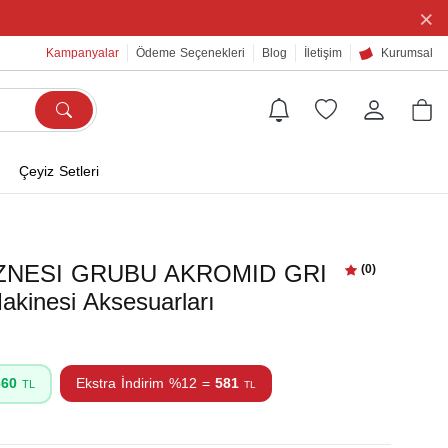
×
Kampanyalar
Ödeme Seçenekleri
Blog
İletişim
Kurumsal
Çeyiz Setleri
ZNESI GRUBU AKROMID GRI
(0)
kinesi Aksesuarları
660
Ekstra İndirim %12 =
581
TL
TL