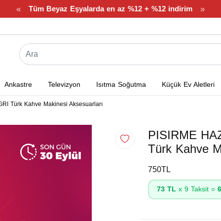
«
»
Tüm Beyaz Eşyalarda en az %12 + %12 indirim
Ankastre
Televizyon
Isıtma Soğutma
Küçük Ev Aletleri
 Türk Kahve Makinesi Aksesuarları
PISIRME HA
Türk Kahve Ma
750TL
73 TL
x 9 Taksit =