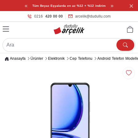
×
«
»
Tüm Beyaz Eşyalarda en az %12 + %12 indirim
0216
420 00 00
arcelik@dudullu.com
Anasayfa
Ürünler
Elektronik
Cep Telefonu
Android Telefon Modelle