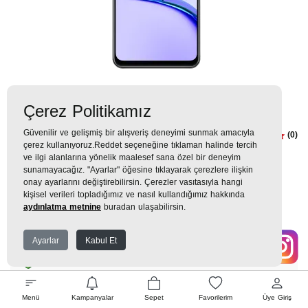
Çerez Politikamız
Güvenilir ve gelişmiş bir alışveriş deneyimi sunmak amacıyla
Realme C53 8GB/256GB Siyah
(0)
çerez kullanıyoruz.Reddet seçeneğine tıklaman halinde tercih
Android Telefon Modelleri
ve ilgi alanlarına yönelik maalesef sana özel bir deneyim
sunamayacağız. "Ayarlar" öğesine tıklayarak çerezlere ilişkin
onay ayarlarını değiştirebilirsin. Çerezler vasıtasıyla hangi
7.550TL
kişisel verileri topladığımız ve nasıl kullandığımız hakkında
aydınlatma metnine
buradan ulaşabilirsin.
839 TL
x 9 Taksit =
7.550
Ekstra İndirim %12 =
6.644
TL
TL
Ayarlar
Kabul Et
EK GARANTİ
Menü
Kampanyalar
Sepet
Favorilerim
Üye Giriş
WHATSAPP SİPARİŞ