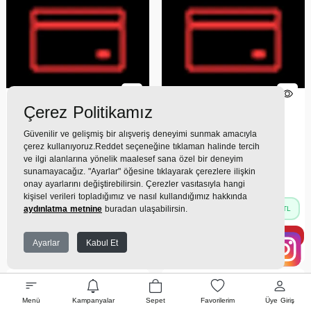
Çerez Politikamız
(0)
(0)
Güvenilir ve gelişmiş bir alışveriş deneyimi sunmak amacıyla
MGK 9030 Saç Sakal
MC 9030 Saç Sakal
çerez kullanıyoruz.Reddet seçeneğine tıklaman halinde tercih
Kesme Makineleri
Kesme Makineleri
ve ilgi alanlarına yönelik maalesef sana özel bir deneyim
sunamayacağız. "Ayarlar" öğesine tıklayarak çerezlere ilişkin
2.199TL
1.399TL
onay ayarlarını değiştirebilirsin. Çerezler vasıtasıyla hangi
kişisel verileri topladığımız ve nasıl kullandığımız hakkında
244 TL
x 9 Taksit =
2.199
155 TL
x 9 Taksit =
1.399
aydınlatma metnine
buradan ulaşabilirsin.
TL
TL
Ekstra İndirim %12 =
1.935
Ekstra İndirim %12 =
1.231
TL
TL
Ayarlar
Kabul Et
Menü
Kampanyalar
Sepet
Favorilerim
Üye Giriş