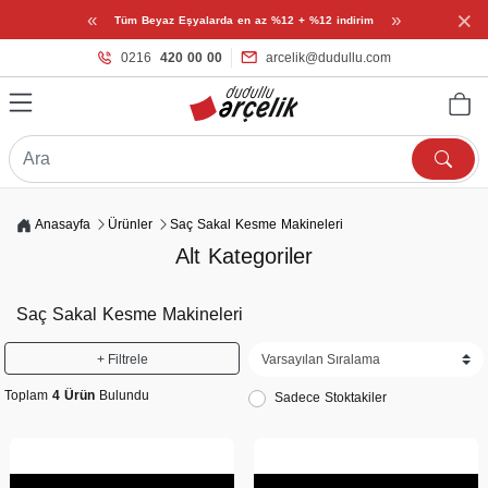
×
«
»
Tüm Beyaz Eşyalarda en az %12 + %12 indirim
0216
420 00 00
arcelik@dudullu.com
Anasayfa
Ürünler
Saç Sakal Kesme Makineleri
Alt Kategoriler
Saç Sakal Kesme Makineleri
+ Filtrele
Toplam
4 Ürün
Bulundu
Sadece Stoktakiler