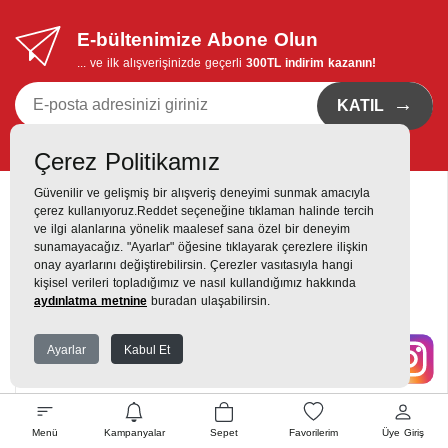
E-bültenimize Abone Olun
... ve ilk alışverişinizde geçerli
300TL indirim kazanın!
→
KATIL
Kvkk bildirimi
'ni okudum, eposta bildirimi almayı istiyorum
Çerez Politikamız
Güvenilir ve gelişmiş bir alışveriş deneyimi sunmak amacıyla
çerez kullanıyoruz.Reddet seçeneğine tıklaman halinde tercih
ve ilgi alanlarına yönelik maalesef sana özel bir deneyim
sunamayacağız. "Ayarlar" öğesine tıklayarak çerezlere ilişkin
onay ayarlarını değiştirebilirsin. Çerezler vasıtasıyla hangi
Destek Hattı
kişisel verileri topladığımız ve nasıl kullandığımız hakkında
0216 420 00 00
aydınlatma metnine
buradan ulaşabilirsin.
Yukarı Dudullu, Alemdağ Cd No: 806, 34760 Dudullu, Ümraniye,
Ayarlar
Kabul Et
İstanbul
Menü
Kampanyalar
Sepet
Favorilerim
Üye Giriş