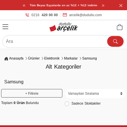
×
«
»
Tüm Beyaz Eşyalarda en az %12 + %12 indirim
0216
420 00 00
arcelik@dudullu.com
Anasayfa
Ürünler
Elektronik
Markalar
Samsung
Alt Kategoriler
Samsung
+ Filtrele
Toplam
0 Ürün
Bulundu
Sadece Stoktakiler