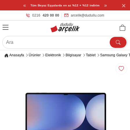
×
«
»
Tüm Beyaz Eşyalarda en az %12 + %12 indirim
0216
420 00 00
arcelik@dudullu.com
Anasayfa
Ürünler
Elektronik
Bilgisayar
Tablet
Samsung Galaxy T