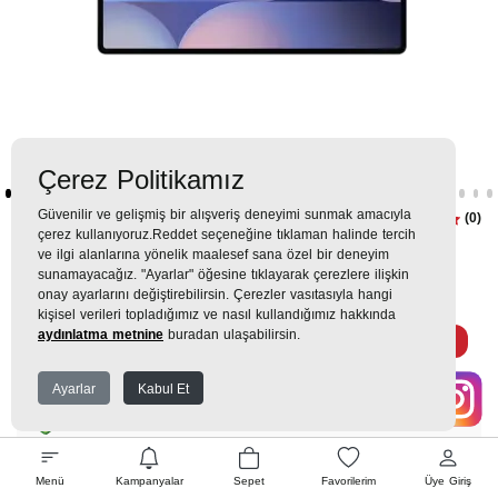
Çerez Politikamız
Güvenilir ve gelişmiş bir alışveriş deneyimi sunmak amacıyla
Samsung Galaxy Tab S10 Ultra
(0)
çerez kullanıyoruz.Reddet seçeneğine tıklaman halinde tercih
512GB Gri Tablet
ve ilgi alanlarına yönelik maalesef sana özel bir deneyim
sunamayacağız. "Ayarlar" öğesine tıklayarak çerezlere ilişkin
onay ayarlarını değiştirebilirsin. Çerezler vasıtasıyla hangi
40.999TL
kişisel verileri topladığımız ve nasıl kullandığımız hakkında
aydınlatma metnine
buradan ulaşabilirsin.
4.555 TL
x 9 Taksit =
40.999
Ekstra İndirim %12 =
36.079
TL
TL
Ayarlar
Kabul Et
EK GARANTİ
Menü
Kampanyalar
Sepet
Favorilerim
Üye Giriş
WHATSAPP SİPARİŞ