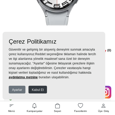
Çerez Politikamız
Güvenilir ve gelişmiş bir alışveriş deneyimi sunmak amacıyla
SAMSUNG Watch 6 Classic
(0)
çerez kullanıyoruz.Reddet seçeneğine tıklaman halinde tercih
(47mm) Gümüş Akıllı Saat
ve ilgi alanlarına yönelik maalesef sana özel bir deneyim
sunamayacağız. "Ayarlar" öğesine tıklayarak çerezlere ilişkin
onay ayarlarını değiştirebilirsin. Çerezler vasıtasıyla hangi
7.399TL
kişisel verileri topladığımız ve nasıl kullandığımız hakkında
aydınlatma metnine
buradan ulaşabilirsin.
822 TL
x 9 Taksit =
7.399
Ekstra İndirim %12 =
6.511
TL
TL
Ayarlar
Kabul Et
EK GARANTİ
Menü
Kampanyalar
Sepet
Favorilerim
Üye Giriş
WHATSAPP SİPARİŞ