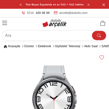
×
«
»
Tüm Beyaz Eşyalarda en az %12 + %12 indirim
0216
420 00 00
arcelik@dudullu.com
Anasayfa
Ürünler
Elektronik
Giyilebilir Teknoloji
Akıllı Saat
SAMS