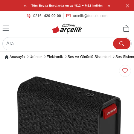
×
«
»
Tüm Beyaz Eşyalarda en az %12 + %12 indirim
0216
420 00 00
arcelik@dudullu.com
Anasayfa
Ürünler
Elektronik
Ses ve Görüntü Sistemleri
Ses Sistem