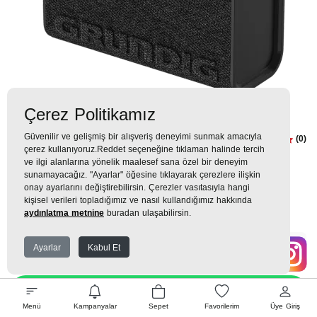
Çerez Politikamız
Güvenilir ve gelişmiş bir alışveriş deneyimi sunmak amacıyla
Solo 2 Black Hoparlör
(0)
çerez kullanıyoruz.Reddet seçeneğine tıklaman halinde tercih
ve ilgi alanlarına yönelik maalesef sana özel bir deneyim
1.199TL
sunamayacağız. "Ayarlar" öğesine tıklayarak çerezlere ilişkin
onay ayarlarını değiştirebilirsin. Çerezler vasıtasıyla hangi
133 TL
x 9 Taksit =
1.199
Ekstra İndirim %12 =
1.055
TL
TL
kişisel verileri topladığımız ve nasıl kullandığımız hakkında
aydınlatma metnine
buradan ulaşabilirsin.
Ayarlar
Kabul Et
EK GARANTİ
WHATSAPP SİPARİŞ
Menü
Kampanyalar
Sepet
Favorilerim
Üye Giriş