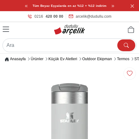
×
«
»
Tüm Beyaz Eşyalarda en az %12 + %12 indirim
0216
420 00 00
arcelik@dudullu.com
Anasayfa
Ürünler
Küçük Ev Aletleri
Outdoor Ekipman
Termos
ST