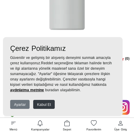
Çerez Politikamız
Güvenilir ve gelişmiş bir alışveriş deneyimi sunmak amacıyla
STANLEY AERO LIGHT 0,35 L
(0)
çerez kullanıyoruz.Reddet seçeneğine tıklaman halinde tercih
Fog Termos
ve ilgi alanlarına yönelik maalesef sana özel bir deneyim
sunamayacağız. "Ayarlar" öğesine tıklayarak çerezlere ilişkin
onay ayarlarını değiştirebilirsin. Çerezler vasıtasıyla hangi
1.729TL
kişisel verileri topladığımız ve nasıl kullandığımız hakkında
aydınlatma metnine
buradan ulaşabilirsin.
169 TL
x 9 Taksit =
1.522
Ekstra İndirim %12 =
1.339
TL
TL
Ayarlar
Kabul Et
EK GARANTİ
Menü
Kampanyalar
Sepet
Favorilerim
Üye Giriş
WHATSAPP SİPARİŞ