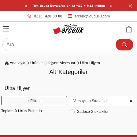
×
«
»
Tüm Beyaz Eşyalarda en az %12 + %12 indirim
0216
420 00 00
arcelik@dudullu.com
Anasayfa
Ürünler
Hijyen-Aksesuar
Ultra Hijyen
Alt Kategoriler
Ultra Hijyen
+ Filtrele
Toplam
0 Ürün
Bulundu
Sadece Stoktakiler