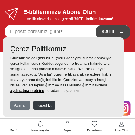
E-bültenimize Abone Olun
... ve ilk alışverişinizde geçerli
300TL indirim kazanın!
→
KATIL
Kvkk bildirimi
'ni okudum, eposta bildirimi almayı istiyorum
Çerez Politikamız
Güvenilir ve gelişmiş bir alışveriş deneyimi sunmak amacıyla
çerez kullanıyoruz.Reddet seçeneğine tıklaman halinde tercih
ve ilgi alanlarına yönelik maalesef sana özel bir deneyim
sunamayacağız. "Ayarlar" öğesine tıklayarak çerezlere ilişkin
onay ayarlarını değiştirebilirsin. Çerezler vasıtasıyla hangi
Destek Hattı
kişisel verileri topladığımız ve nasıl kullandığımız hakkında
0216 420 00 00
aydınlatma metnine
buradan ulaşabilirsin.
Yukarı Dudullu, Alemdağ Cd No: 806, 34760 Dudullu, Ümraniye,
Ayarlar
Kabul Et
İstanbul
Menü
Kampanyalar
Sepet
Favorilerim
Üye Giriş