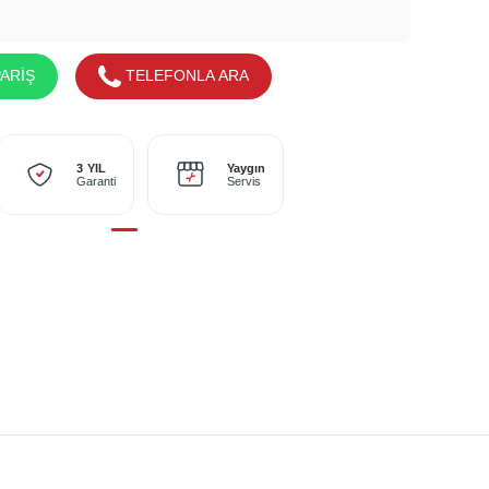
ARİŞ
TELEFONLA ARA
Yaygın
3 YIL
Servis
Garanti