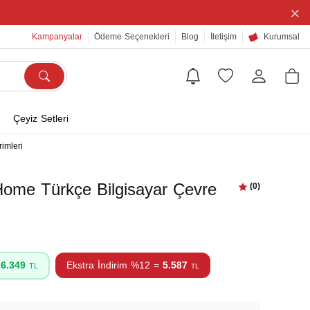
×
Kampanyalar
Ödeme Seçenekleri
Blog
İletişim
Kurumsal
Çeyiz Setleri
imleri
ome Türkçe Bilgisayar Çevre
(0)
=
6.349
Ekstra İndirim %12 =
5.587
TL
TL