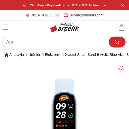
×
«
»
Tüm Beyaz Eşyalarda en az %12 + %12 indirim
0216
420 00 00
arcelik@dudullu.com
Anasayfa
Ürünler
Elektronik
Xiaomi Smart Band 9 Arctic Blue Akıllı Bi