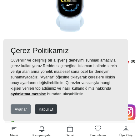
Çerez Politikamız
Güvenilir ve gelişmiş bir alışveriş deneyimi sunmak amacıyla
Xiaomi Smart Band 9 Arctic Blue
(0)
çerez kullanıyoruz.Reddet seçeneğine tıklaman halinde tercih
Akıllı Bileklik
ve ilgi alanlarına yönelik maalesef sana özel bir deneyim
sunamayacağız. "Ayarlar" öğesine tıklayarak çerezlere ilişkin
onay ayarlarını değiştirebilirsin. Çerezler vasıtasıyla hangi
1.499TL
kişisel verileri topladığımız ve nasıl kullandığımız hakkında
aydınlatma metnine
buradan ulaşabilirsin.
167 TL
x 9 Taksit =
1.499
Ekstra İndirim %12 =
1.319
TL
TL
Ayarlar
Kabul Et
EK GARANTİ
Menü
Kampanyalar
Sepet
Favorilerim
Üye Giriş
WHATSAPP SİPARİŞ