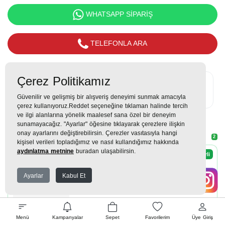
WHATSAPP SİPARİŞ
TELEFONLA ARA
Çerez Politikamız
Yaygın
3 YIL
Ücretsiz
Servis
Garanti
Montaj
Güvenilir ve gelişmiş bir alışveriş deneyimi sunmak amacıyla
çerez kullanıyoruz.Reddet seçeneğine tıklaman halinde tercih
ve ilgi alanlarına yönelik maalesef sana özel bir deneyim
sunamayacağız. "Ayarlar" öğesine tıklayarak çerezlere ilişkin
onay ayarlarını değiştirebilirsin. Çerezler vasıtasıyla hangi
Kampanyalar
2
kişisel verileri topladığımız ve nasıl kullandığımız hakkında
aydınlatma metnine
buradan ulaşabilirsin.
Şimdi Geçerli
oliz %3
Ayarlar
Kabul Et
oliz %3
Menü
Kampanyalar
Sepet
Favorilerim
Üye Giriş