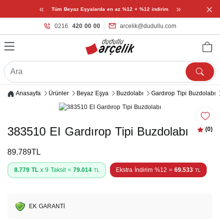
×
«
»
Tüm Beyaz Eşyalarda en az %12 + %12 indirim
0216
420 00 00
arcelik@dudullu.com
Anasayfa
Ürünler
Beyaz Eşya
Buzdolabı
Gardırop Tipi Buzdolabı
383510 EI Gardırop Tipi Buzdolabı
(0)
89.789TL
8.779 TL
x 9 Taksit =
79.014
Ekstra İndirim %12 =
69.533
TL
TL
EK GARANTİ