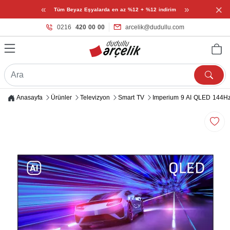
×
«
»
Tüm Beyaz Eşyalarda en az %12 + %12 indirim
0216
420 00 00
arcelik@dudullu.com
Anasayfa
Ürünler
Televizyon
Smart TV
Imperium 9 AI QLED 144Hz