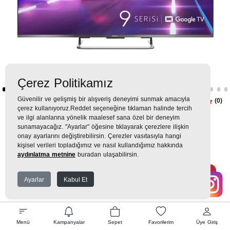
Çerez Politikamız
Güvenilir ve gelişmiş bir alışveriş deneyimi sunmak amacıyla
Imperium 9 AI QLED 144Hz VRR
(0)
çerez kullanıyoruz.Reddet seçeneğine tıklaman halinde tercih
75" 4K UHD Google TV - A 975 C
ve ilgi alanlarına yönelik maalesef sana özel bir deneyim
sunamayacağız. "Ayarlar" öğesine tıklayarak çerezlere ilişkin
AI Smart TV
onay ayarlarını değiştirebilirsin. Çerezler vasıtasıyla hangi
kişisel verileri topladığımız ve nasıl kullandığımız hakkında
72.999TL
81.999TL
aydınlatma metnine
buradan ulaşabilirsin.
8.018 TL
x 9 Taksit =
72.159
Ekstra İndirim %12 =
63.500
TL
TL
Ayarlar
Kabul Et
EK GARANTİ
Menü
Kampanyalar
Sepet
Favorilerim
Üye Giriş