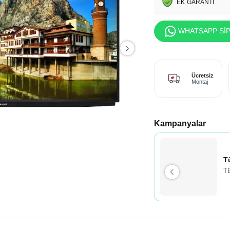
EK GARANTİ
WHATSAPP SİP
Ücretsiz
Montaj
Kampanyalar
T
T