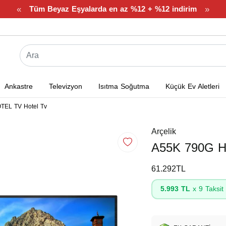
«
»
Tüm Beyaz Eşyalarda en az %12 + %12 indirim
Ankastre
Televizyon
Isıtma Soğutma
Küçük Ev Aletleri
TEL TV Hotel Tv
Arçelik
A55K 790G H
61.292TL
5.993 TL
x 9 Taksit