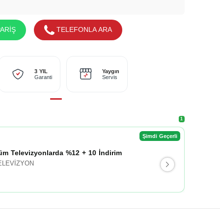
ARİŞ
TELEFONLA ARA
Yaygın
3 YIL
Servis
Garanti
1
Şimdi Geçerli
üm Televizyonlarda %12 + 10 İndirim
ELEVİZYON