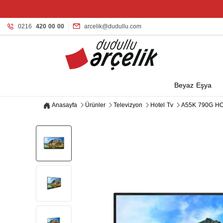
0216
420 00 00
arcelik@dudullu.com
Beyaz Eşya
Anasayfa
Ürünler
Televizyon
Hotel Tv
A55K 790G HO