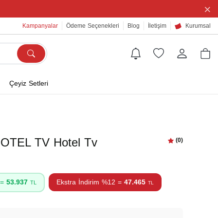
×
Kampanyalar
Ödeme Seçenekleri
Blog
İletişim
Kurumsal
Çeyiz Setleri
OTEL TV Hotel Tv
(0)
 =
53.937
Ekstra İndirim %12 =
47.465
TL
TL