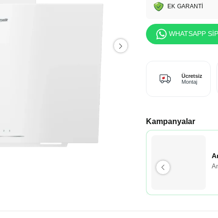
EK GARANTİ
WHATSAPP SİP
Ücretsiz
Montaj
Kampanyalar
A
An