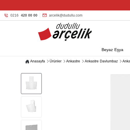
0216
420 00 00
arcelik@dudullu.com
Beyaz Eşya
Anasayfa
Ürünler
Ankastre
Ankastre Davlumbaz
Anka