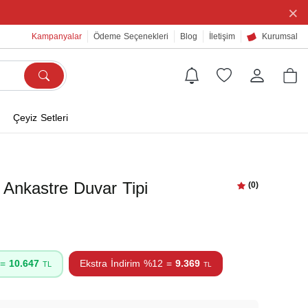
×
Kampanyalar
Ödeme Seçenekleri
Blog
İletişim
Kurumsal
Çeyiz Setleri
Ankastre Duvar Tipi
(0)
 =
10.647
Ekstra İndirim %12 =
9.369
TL
TL