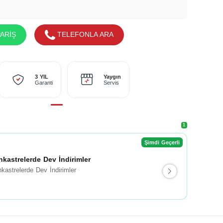
ARİŞ
TELEFONLA ARA
Yaygın
3 YIL
Servis
Garanti
1
Şimdi Geçerli
nkastrelerde Dev İndirimler
kastrelerde Dev İndirimler