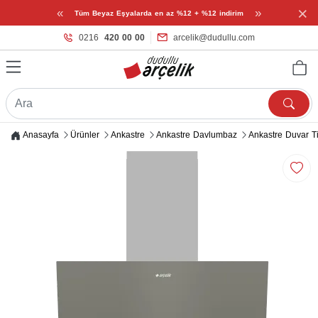
×
«
»
Tüm Beyaz Eşyalarda en az %12 + %12 indirim
0216
420 00 00
arcelik@dudullu.com
Anasayfa
Ürünler
Ankastre
Ankastre Davlumbaz
Ankastre Duvar T