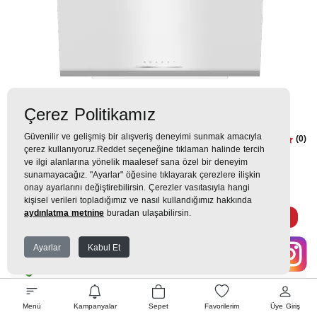
Çerez Politikamız
Güvenilir ve gelişmiş bir alışveriş deneyimi sunmak amacıyla
ADE 6062 B1 Ankastre Duvar Tipi
(0)
çerez kullanıyoruz.Reddet seçeneğine tıklaman halinde tercih
Davlumbaz
ve ilgi alanlarına yönelik maalesef sana özel bir deneyim
sunamayacağız. "Ayarlar" öğesine tıklayarak çerezlere ilişkin
onay ayarlarını değiştirebilirsin. Çerezler vasıtasıyla hangi
17.699TL
kişisel verileri topladığımız ve nasıl kullandığımız hakkında
aydınlatma metnine
buradan ulaşabilirsin.
1.731 TL
x 9 Taksit =
15.575
Ekstra İndirim %12 =
13.706
TL
TL
Ayarlar
Kabul Et
EK GARANTİ
Menü
Kampanyalar
Sepet
Favorilerim
Üye Giriş
WHATSAPP SİPARİŞ