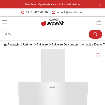
×
«
»
Tüm Beyaz Eşyalarda en az %12 + %12 indirim
0216
420 00 00
arcelik@dudullu.com
Anasayfa
Ürünler
Ankastre
Ankastre Davlumbaz
Ankastre Duvar T