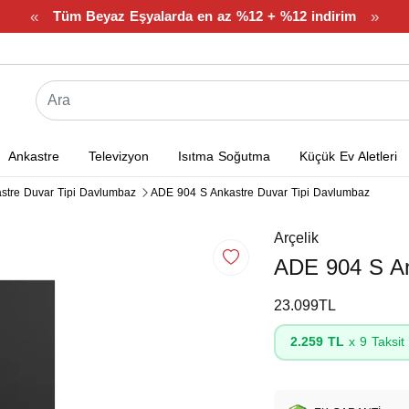
«
»
Tüm Beyaz Eşyalarda en az %12 + %12 indirim
Ankastre
Televizyon
Isıtma Soğutma
Küçük Ev Aletleri
stre Duvar Tipi Davlumbaz
ADE 904 S Ankastre Duvar Tipi Davlumbaz
Arçelik
ADE 904 S An
23.099TL
2.259 TL
x 9 Taksit