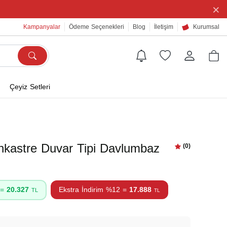
×
Kampanyalar
Ödeme Seçenekleri
Blog
İletişim
Kurumsal
Çeyiz Setleri
kastre Duvar Tipi Davlumbaz
(0)
 =
20.327
Ekstra İndirim %12 =
17.888
TL
TL