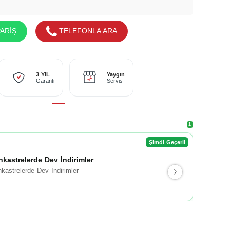
ARİŞ
TELEFONLA ARA
Yaygın
3 YIL
Servis
Garanti
1
Şimdi Geçerli
nkastrelerde Dev İndirimler
kastrelerde Dev İndirimler