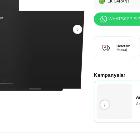
EK GARANTİ
WHATSAPP SİP
Ücretsiz
Montaj
Kampanyalar
A
An