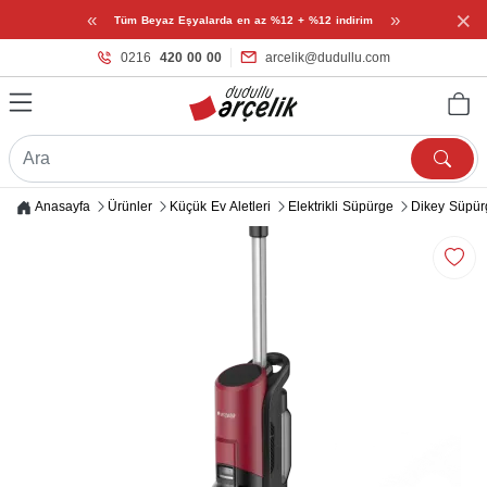
×
«
»
Tüm Beyaz Eşyalarda en az %12 + %12 indirim
0216
420 00 00
arcelik@dudullu.com
Anasayfa
Ürünler
Küçük Ev Aletleri
Elektrikli Süpürge
Dikey Süpür