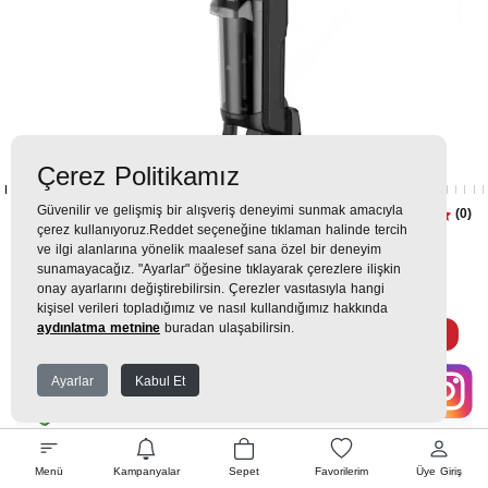
Çerez Politikamız
Güvenilir ve gelişmiş bir alışveriş deneyimi sunmak amacıyla
AquaMaster™ SD 6341 Islak Kuru
(0)
çerez kullanıyoruz.Reddet seçeneğine tıklaman halinde tercih
Dikey Süpürge
ve ilgi alanlarına yönelik maalesef sana özel bir deneyim
sunamayacağız. "Ayarlar" öğesine tıklayarak çerezlere ilişkin
onay ayarlarını değiştirebilirsin. Çerezler vasıtasıyla hangi
14.699TL
18.699TL
kişisel verileri topladığımız ve nasıl kullandığımız hakkında
aydınlatma metnine
buradan ulaşabilirsin.
1.633 TL
x 9 Taksit =
14.699
Ekstra İndirim %12 =
12.935
TL
TL
Ayarlar
Kabul Et
EK GARANTİ
Menü
Kampanyalar
Sepet
Favorilerim
Üye Giriş
WHATSAPP SİPARİŞ