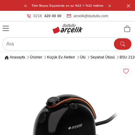
×
«
»
Tüm Beyaz Eşyalarda en az %12 + %12 indirim
0216
420 00 00
arcelik@dudullu.com
Anasayfa
Ürünler
Küçük Ev Aletleri
Ütü
Seyahat Ütüsü
BSU 211