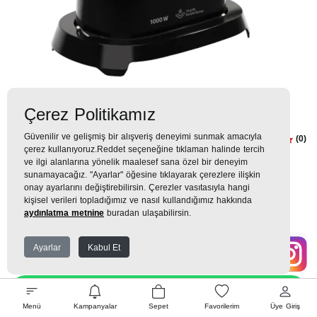
Çerez Politikamız
Güvenilir ve gelişmiş bir alışveriş deneyimi sunmak amacıyla
BSU 2110 S Seyahat Ütüsü
(0)
çerez kullanıyoruz.Reddet seçeneğine tıklaman halinde tercih
ve ilgi alanlarına yönelik maalesef sana özel bir deneyim
3.599TL
sunamayacağız. "Ayarlar" öğesine tıklayarak çerezlere ilişkin
onay ayarlarını değiştirebilirsin. Çerezler vasıtasıyla hangi
352 TL
x 9 Taksit =
3.167
Ekstra İndirim %12 =
2.787
TL
TL
kişisel verileri topladığımız ve nasıl kullandığımız hakkında
aydınlatma metnine
buradan ulaşabilirsin.
Ayarlar
Kabul Et
EK GARANTİ
WHATSAPP SİPARİŞ
Menü
Kampanyalar
Sepet
Favorilerim
Üye Giriş