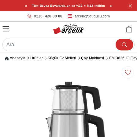
×
«
»
Tüm Beyaz Eşyalarda en az %12 + %12 indirim
0216
420 00 00
arcelik@dudullu.com
Anasayfa
Ürünler
Küçük Ev Aletleri
Çay Makinesi
CM 3626 IC Çay