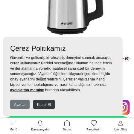
Çerez Politikamız
Güvenilir ve gelişmiş bir alışveriş deneyimi sunmak amacıyla
CM 3626 IC Çay Makinesi
(0)
çerez kullanıyoruz.Reddet seçeneğine tıklaman halinde tercih
ve ilgi alanlarına yönelik maalesef sana özel bir deneyim
3.999TL
4.499TL
sunamayacağız. "Ayarlar" öğesine tıklayarak çerezlere ilişkin
onay ayarlarını değiştirebilirsin. Çerezler vasıtasıyla hangi
440 TL
x 9 Taksit =
3.959
Ekstra İndirim %12 =
3.484
TL
TL
kişisel verileri topladığımız ve nasıl kullandığımız hakkında
aydınlatma metnine
buradan ulaşabilirsin.
Ayarlar
Kabul Et
EK GARANTİ
WHATSAPP SİPARİŞ
Menü
Kampanyalar
Sepet
Favorilerim
Üye Giriş