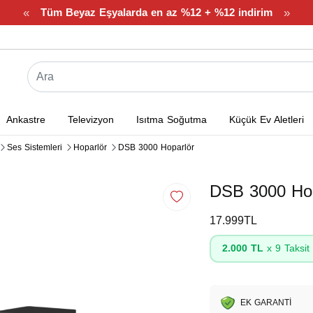
«
»
Tüm Beyaz Eşyalarda en az %12 + %12 indirim
Ankastre
Televizyon
Isıtma Soğutma
Küçük Ev Aletleri
Ses Sistemleri
Hoparlör
DSB 3000 Hoparlör
DSB 3000 Hop
17.999TL
2.000 TL
x 9 Taksit
EK GARANTİ