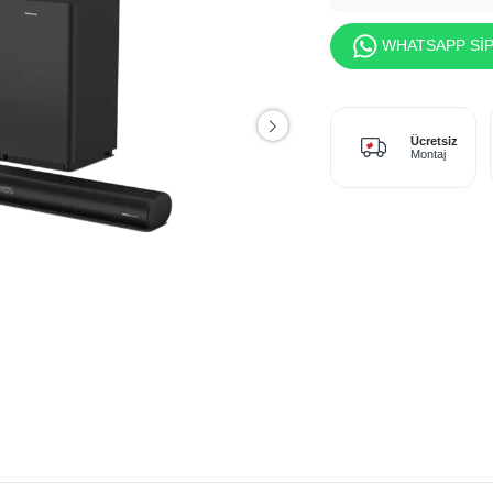
WHATSAPP SİP
Ücretsiz
Montaj