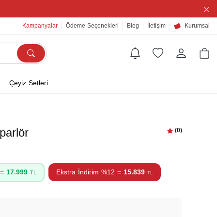
×
Kampanyalar
Ödeme Seçenekleri
Blog
İletişim
Kurumsal
Çeyiz Setleri
arlör
(0)
 =
17.999
Ekstra İndirim %12 =
15.839
TL
TL