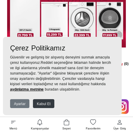
Çerez Politikamız
Arçelik
Güvenilir ve gelişmiş bir alışveriş deneyimi sunmak amacıyla
çerez kullanıyoruz.Reddet seçeneğine tıklaman halinde tercih
Dudullu Arçelik 4lü Çeyiz Seti 1
(0)
ve ilgi alanlarına yönelik maalesef sana özel bir deneyim
sunamayacağız. "Ayarlar" öğesine tıklayarak çerezlere ilişkin
102.086TL
onay ayarlarını değiştirebilirsin. Çerezler vasıtasıyla hangi
kişisel verileri topladığımız ve nasıl kullandığımız hakkında
11.343 TL
x 9 Taksit =
102.086
TL
aydınlatma metnine
buradan ulaşabilirsin.
Ekstra İndirim %12 =
89.836
TL
Ayarlar
Kabul Et
Çeyiz Setindeki Ürünler
Menü
Kampanyalar
Sepet
Favorilerim
Üye Giriş