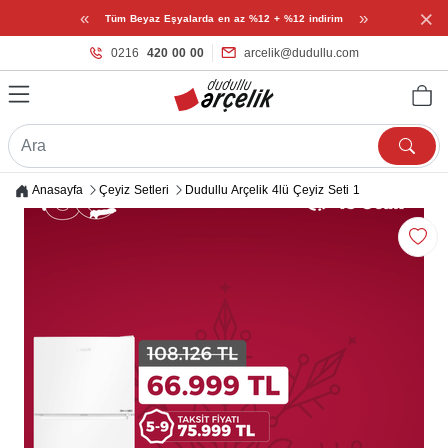
×
«
»
Tüm Beyaz Eşyalarda en az %12 + %12 indirim
0216
420 00 00
arcelik@dudullu.com
Anasayfa
Çeyiz Setleri
Dudullu Arçelik 4lü Çeyiz Seti 1