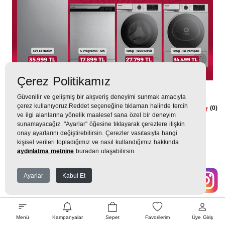
Çerez Politikamız
Arçelik
Güvenilir ve gelişmiş bir alışveriş deneyimi sunmak amacıyla
çerez kullanıyoruz.Reddet seçeneğine tıklaman halinde tercih
Dudullu Arçelik Çeyiz Seti 5
(0)
ve ilgi alanlarına yönelik maalesef sana özel bir deneyim
sunamayacağız. "Ayarlar" öğesine tıklayarak çerezlere ilişkin
164.906TL
onay ayarlarını değiştirebilirsin. Çerezler vasıtasıyla hangi
kişisel verileri topladığımız ve nasıl kullandığımız hakkında
18.323 TL
x 9 Taksit =
164.906
TL
aydınlatma metnine
buradan ulaşabilirsin.
Ekstra İndirim %12 =
145.117
TL
Ayarlar
Kabul Et
Çeyiz Setindeki Ürünler
Menü
Kampanyalar
Sepet
Favorilerim
Üye Giriş