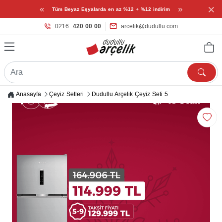
×
«
»
Tüm Beyaz Eşyalarda en az %12 + %12 indirim
0216
420 00 00
arcelik@dudullu.com
Anasayfa
Çeyiz Setleri
Dudullu Arçelik Çeyiz Seti 5