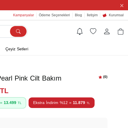
×
Kampanyalar
Ödeme Seçenekleri
Blog
İletişim
Kurumsal
Çeyiz Setleri
earl Pink Cilt Bakım
(0)
9TL
 =
13.499
Ekstra İndirim %12 =
11.879
TL
TL