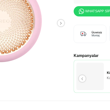
WHATSAPP SİP
Ücretsiz
Montaj
Kampanyalar
K
Kü