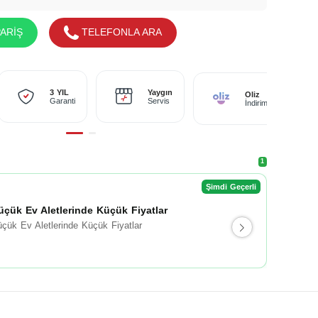
ARİŞ
TELEFONLA ARA
Yaygın
3 YIL
Oliz
Servis
Garanti
İndirimi
1
Şimdi Geçerli
üçük Ev Aletlerinde Küçük Fiyatlar
çük Ev Aletlerinde Küçük Fiyatlar