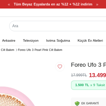
«
»
Tüm Beyaz Eşyalarda en az %12 + %12 indirim
Ankastre
Televizyon
Isıtma Soğutma
Küçük Ev Aletleri
Cilt Bakım
Foreo Ufo 3 Pearl Pink Cilt Bakım
Foreo Ufo 3 P
13.49
17.999TL
1.500 TL
x 9 Taksit
EK GARANTİ