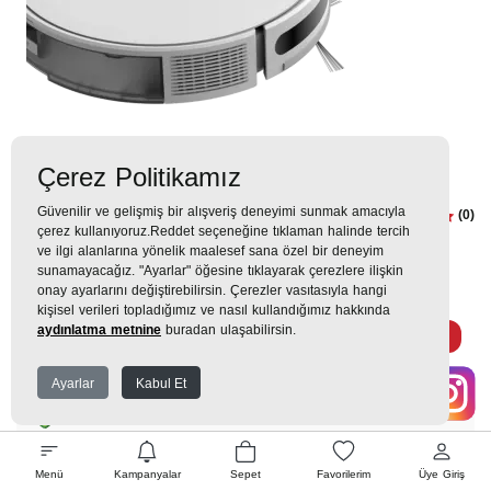
Çerez Politikamız
Güvenilir ve gelişmiş bir alışveriş deneyimi sunmak amacıyla
Imperium® Robo RS 3221 Robot
(0)
çerez kullanıyoruz.Reddet seçeneğine tıklaman halinde tercih
Süpürge
ve ilgi alanlarına yönelik maalesef sana özel bir deneyim
sunamayacağız. "Ayarlar" öğesine tıklayarak çerezlere ilişkin
onay ayarlarını değiştirebilirsin. Çerezler vasıtasıyla hangi
17.499TL
20.499TL
kişisel verileri topladığımız ve nasıl kullandığımız hakkında
aydınlatma metnine
buradan ulaşabilirsin.
1.944 TL
x 9 Taksit =
17.499
Ekstra İndirim %12 =
15.399
TL
TL
Ayarlar
Kabul Et
EK GARANTİ
Menü
Kampanyalar
Sepet
Favorilerim
Üye Giriş
WHATSAPP SİPARİŞ