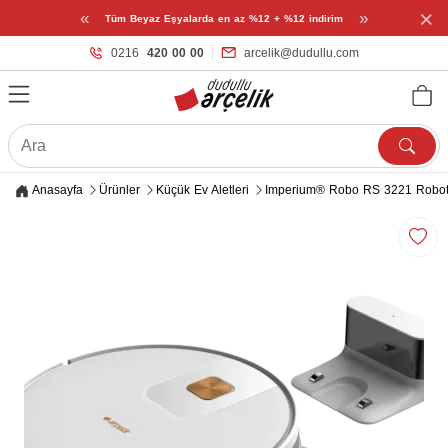
×
«
»
Tüm Beyaz Eşyalarda en az %12 + %12 indirim
0216
420 00 00
arcelik@dudullu.com
Anasayfa
Ürünler
Küçük Ev Aletleri
Imperium® Robo RS 3221 Robo