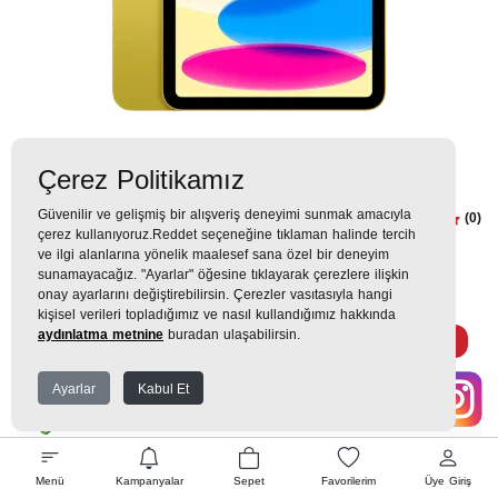
Çerez Politikamız
Güvenilir ve gelişmiş bir alışveriş deneyimi sunmak amacıyla
iPad 11 Nesil WiFi 128GB Sarı
(0)
çerez kullanıyoruz.Reddet seçeneğine tıklaman halinde tercih
MD4D4TU/A Tablet
ve ilgi alanlarına yönelik maalesef sana özel bir deneyim
sunamayacağız. "Ayarlar" öğesine tıklayarak çerezlere ilişkin
onay ayarlarını değiştirebilirsin. Çerezler vasıtasıyla hangi
22.999TL
kişisel verileri topladığımız ve nasıl kullandığımız hakkında
aydınlatma metnine
buradan ulaşabilirsin.
2.555 TL
x 9 Taksit =
22.999
Ekstra İndirim %12 =
20.239
TL
TL
Ayarlar
Kabul Et
EK GARANTİ
Menü
Kampanyalar
Sepet
Favorilerim
Üye Giriş
WHATSAPP SİPARİŞ