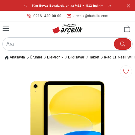
×
«
»
Tüm Beyaz Eşyalarda en az %12 + %12 indirim
0216
420 00 00
arcelik@dudullu.com
Anasayfa
Ürünler
Elektronik
Bilgisayar
Tablet
iPad 11 Nesil Wi