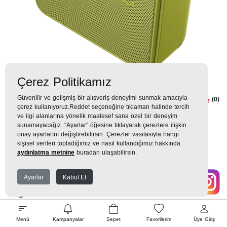
Çerez Politikamız
Güvenilir ve gelişmiş bir alışveriş deneyimi sunmak amacıyla
GRUNDIG Jam + Lime Grundig
(0)
çerez kullanıyoruz.Reddet seçeneğine tıklaman halinde tercih
Hoparlör
ve ilgi alanlarına yönelik maalesef sana özel bir deneyim
sunamayacağız. "Ayarlar" öğesine tıklayarak çerezlere ilişkin
onay ayarlarını değiştirebilirsin. Çerezler vasıtasıyla hangi
1.099TL
kişisel verileri topladığımız ve nasıl kullandığımız hakkında
aydınlatma metnine
buradan ulaşabilirsin.
122 TL
x 9 Taksit =
1.099
Ekstra İndirim %12 =
967
TL
TL
Ayarlar
Kabul Et
EK GARANTİ
Menü
Kampanyalar
Sepet
Favorilerim
Üye Giriş
WHATSAPP SİPARİŞ