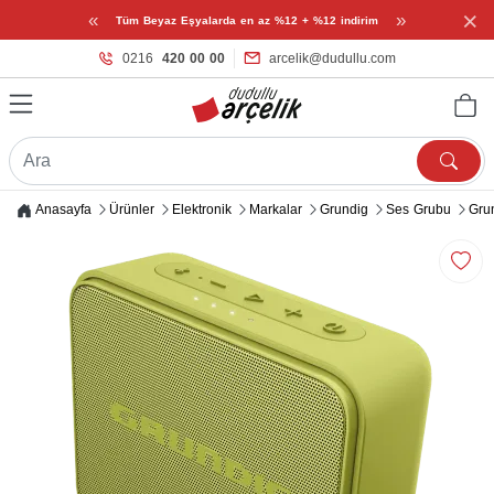
×
«
»
Tüm Beyaz Eşyalarda en az %12 + %12 indirim
0216
420 00 00
arcelik@dudullu.com
Anasayfa
Ürünler
Elektronik
Markalar
Grundig
Ses Grubu
Gru