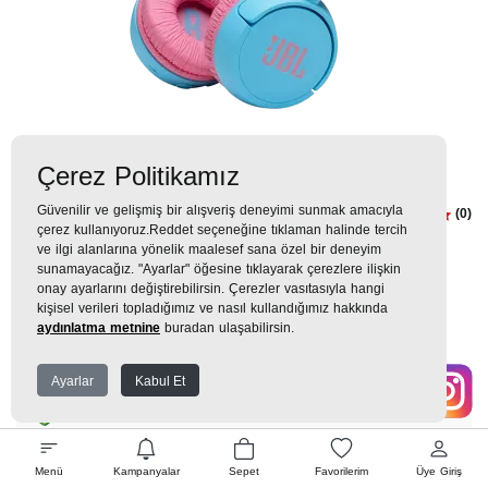
Çerez Politikamız
Güvenilir ve gelişmiş bir alışveriş deneyimi sunmak amacıyla
JR310BT Bluetooth ÇocukKulaklığı
(0)
çerez kullanıyoruz.Reddet seçeneğine tıklaman halinde tercih
OEMavi Kulaklık
ve ilgi alanlarına yönelik maalesef sana özel bir deneyim
sunamayacağız. "Ayarlar" öğesine tıklayarak çerezlere ilişkin
onay ayarlarını değiştirebilirsin. Çerezler vasıtasıyla hangi
2.190TL
kişisel verileri topladığımız ve nasıl kullandığımız hakkında
aydınlatma metnine
buradan ulaşabilirsin.
243 TL
x 9 Taksit =
2.190
Ekstra İndirim %12 =
1.927
TL
TL
Ayarlar
Kabul Et
EK GARANTİ
Menü
Kampanyalar
Sepet
Favorilerim
Üye Giriş
WHATSAPP SİPARİŞ