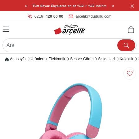
×
«
»
Tüm Beyaz Eşyalarda en az %12 + %12 indirim
0216
420 00 00
arcelik@dudullu.com
Anasayfa
Ürünler
Elektronik
Ses ve Görüntü Sistemleri
Kulaklık