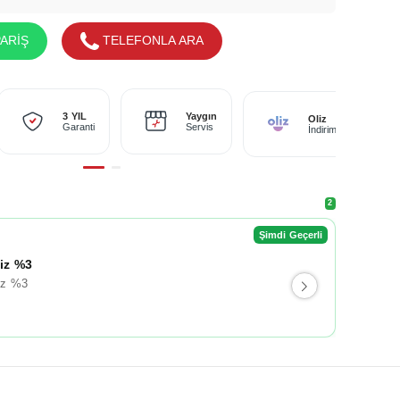
ARİŞ
TELEFONLA ARA
Yaygın
3 YIL
Oliz
Servis
Garanti
İndirimi
2
Şimdi Geçerli
liz %3
iz %3