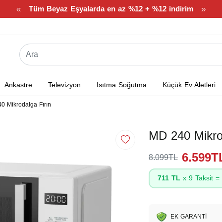
«
»
Tüm Beyaz Eşyalarda en az %12 + %12 indirim
Ankastre
Televizyon
Isıtma Soğutma
Küçük Ev Aletleri
0 Mikrodalga Fırın
MD 240 Mikro
6.599T
8.099TL
711 TL
x 9 Taksit =
EK GARANTİ