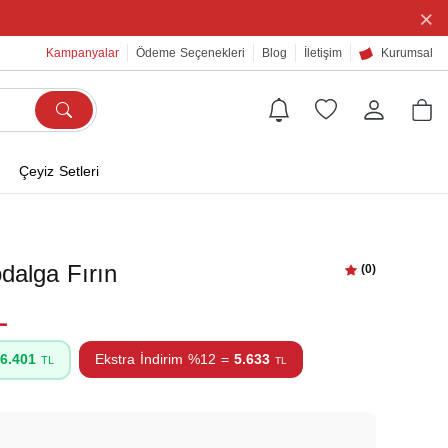
×
Kampanyalar
Ödeme Seçenekleri
Blog
İletişim
Kurumsal
Çeyiz Setleri
dalga Fırın
(0)
L
6.401
Ekstra İndirim %12 =
5.633
TL
TL