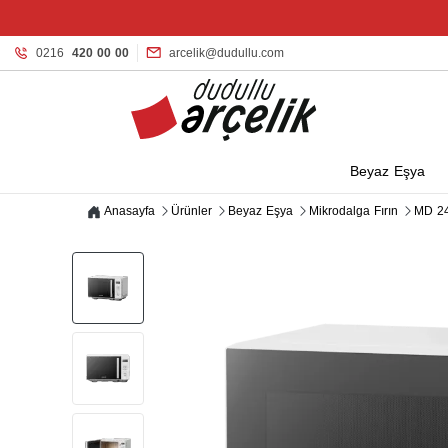
0216
420 00 00
arcelik@dudullu.com
Beyaz Eşya
Anasayfa
Ürünler
Beyaz Eşya
Mikrodalga Fırın
MD 24