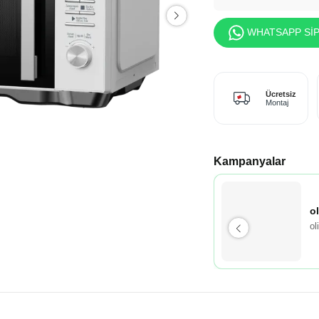
WHATSAPP SİP
Ücretsiz
Montaj
Kampanyalar
o
ol