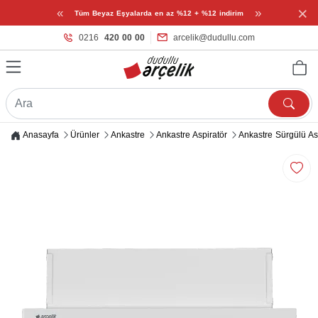
×
«
»
Tüm Beyaz Eşyalarda en az %12 + %12 indirim
0216
420 00 00
arcelik@dudullu.com
Anasayfa
Ürünler
Ankastre
Ankastre Aspiratör
Ankastre Sürgülü As