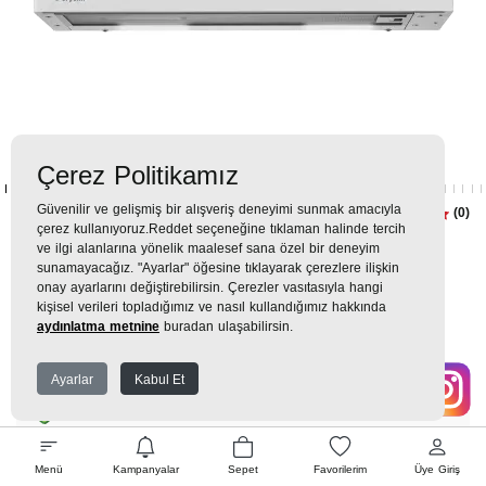
Çerez Politikamız
Güvenilir ve gelişmiş bir alışveriş deneyimi sunmak amacıyla
P 171 TB Ankastre Sürgülü
(0)
çerez kullanıyoruz.Reddet seçeneğine tıklaman halinde tercih
Aspiratör
ve ilgi alanlarına yönelik maalesef sana özel bir deneyim
sunamayacağız. "Ayarlar" öğesine tıklayarak çerezlere ilişkin
onay ayarlarını değiştirebilirsin. Çerezler vasıtasıyla hangi
7.699TL
kişisel verileri topladığımız ve nasıl kullandığımız hakkında
aydınlatma metnine
buradan ulaşabilirsin.
753 TL
x 9 Taksit =
6.775
Ekstra İndirim %12 =
5.962
TL
TL
Ayarlar
Kabul Et
EK GARANTİ
Menü
Kampanyalar
Sepet
Favorilerim
Üye Giriş
WHATSAPP SİPARİŞ