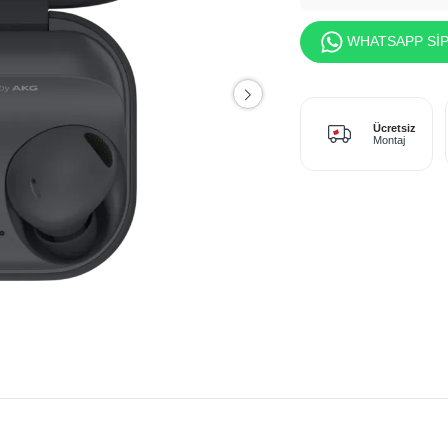
WHATSAPP SİP
Ücretsiz
Montaj