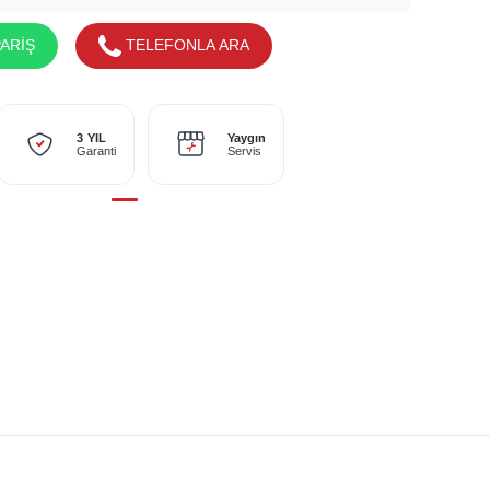
ARİŞ
TELEFONLA ARA
Yaygın
3 YIL
Servis
Garanti