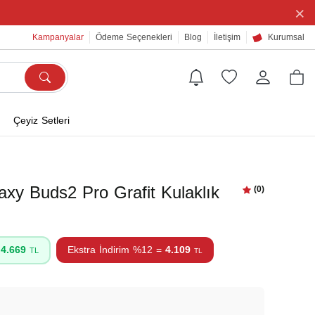
×
Kampanyalar
Ödeme Seçenekleri
Blog
İletişim
Kurumsal
Çeyiz Setleri
xy Buds2 Pro Grafit Kulaklık
(0)
=
4.669
Ekstra İndirim %12 =
4.109
TL
TL