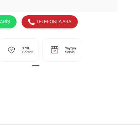
ARİŞ
TELEFONLA ARA
Yaygın
3 YIL
Servis
Garanti