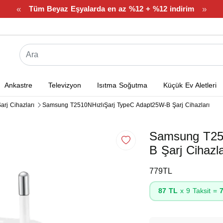
«
»
Tüm Beyaz Eşyalarda en az %12 + %12 indirim
Ankastre
Televizyon
Isıtma Soğutma
Küçük Ev Aletleri
arj Cihazları
Samsung T2510NHızlıŞarj TypeC Adapt25W-B Şarj Cihazları
Samsung T25
B Şarj Cihazla
779TL
87 TL
x 9 Taksit =