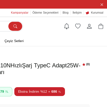
×
Kampanyalar
Ödeme Seçenekleri
Blog
İletişim
Kurumsal
Çeyiz Setleri
10NHızlıŞarj TypeC Adapt25W-
(0)
rı
779
Ekstra İndirim %12 =
686
TL
TL