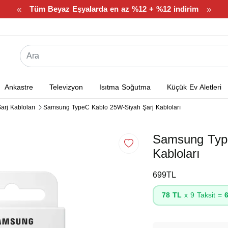
«
»
Tüm Beyaz Eşyalarda en az %12 + %12 indirim
Ankastre
Televizyon
Isıtma Soğutma
Küçük Ev Aletleri
arj Kabloları
Samsung TypeC Kablo 25W-Siyah Şarj Kabloları
Samsung Type
Kabloları
699TL
78 TL
x 9 Taksit =