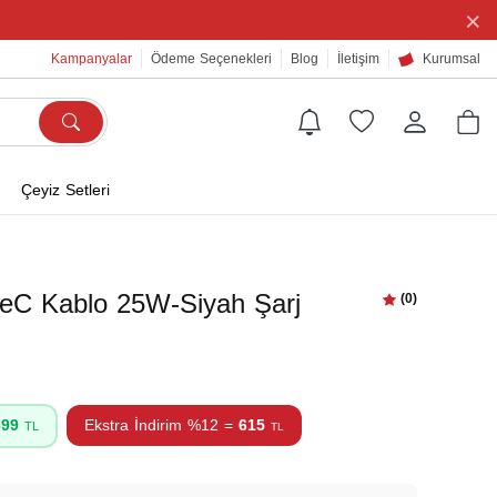
×
Kampanyalar
Ödeme Seçenekleri
Blog
İletişim
Kurumsal
Çeyiz Setleri
C Kablo 25W-Siyah Şarj
(0)
699
Ekstra İndirim %12 =
615
TL
TL