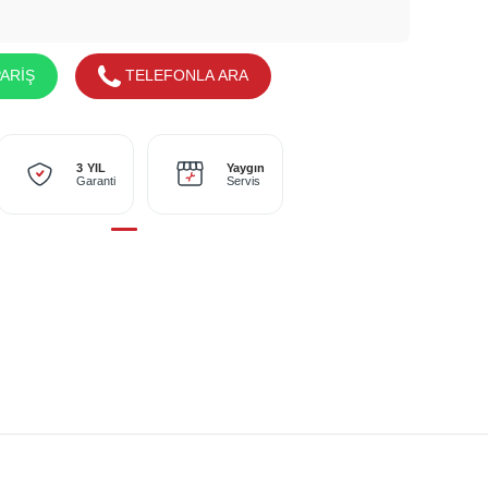
ARİŞ
TELEFONLA ARA
Yaygın
3 YIL
Servis
Garanti