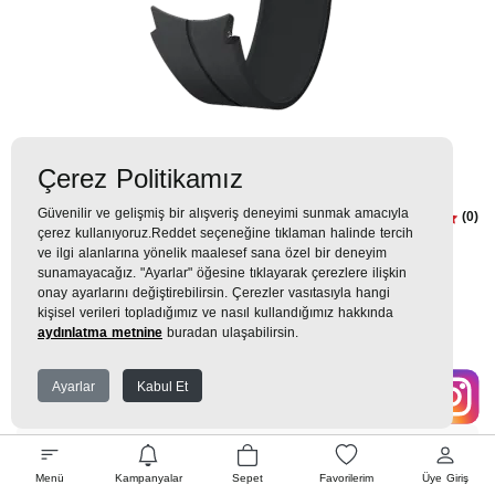
Çerez Politikamız
Güvenilir ve gelişmiş bir alışveriş deneyimi sunmak amacıyla
Samsung Watch 4& 5 D-Buckle
(0)
çerez kullanıyoruz.Reddet seçeneğine tıklaman halinde tercih
Kordon Siyah Saat ve Bileklik
ve ilgi alanlarına yönelik maalesef sana özel bir deneyim
sunamayacağız. "Ayarlar" öğesine tıklayarak çerezlere ilişkin
Aksesuarı
onay ayarlarını değiştirebilirsin. Çerezler vasıtasıyla hangi
kişisel verileri topladığımız ve nasıl kullandığımız hakkında
1.799TL
aydınlatma metnine
buradan ulaşabilirsin.
200 TL
x 9 Taksit =
1.799
Ekstra İndirim %12 =
1.583
TL
TL
Ayarlar
Kabul Et
EK GARANTİ
Menü
Kampanyalar
Sepet
Favorilerim
Üye Giriş