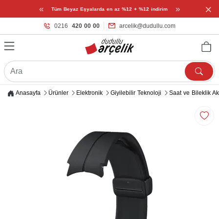
×
«
»
Tüm Beyaz Eşyalarda en az %12 + %12 indirim
0216
420 00 00
arcelik@dudullu.com
Anasayfa
Ürünler
Elektronik
Giyilebilir Teknoloji
Saat ve Bileklik A