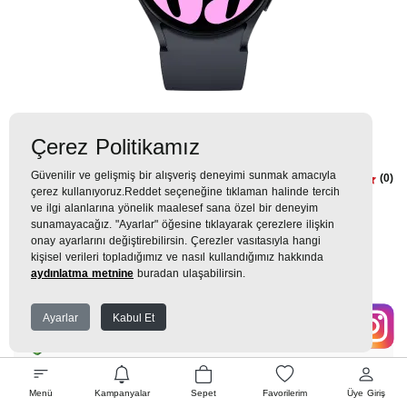
Çerez Politikamız
Güvenilir ve gelişmiş bir alışveriş deneyimi sunmak amacıyla
SAMSUNG Watch 6 (40mm) Siyah
(0)
çerez kullanıyoruz.Reddet seçeneğine tıklaman halinde tercih
Akıllı Saat
ve ilgi alanlarına yönelik maalesef sana özel bir deneyim
sunamayacağız. "Ayarlar" öğesine tıklayarak çerezlere ilişkin
onay ayarlarını değiştirebilirsin. Çerezler vasıtasıyla hangi
6.000TL
kişisel verileri topladığımız ve nasıl kullandığımız hakkında
aydınlatma metnine
buradan ulaşabilirsin.
667 TL
x 9 Taksit =
6.000
Ekstra İndirim %12 =
5.280
TL
TL
Ayarlar
Kabul Et
EK GARANTİ
Menü
Kampanyalar
Sepet
Favorilerim
Üye Giriş
WHATSAPP SİPARİŞ