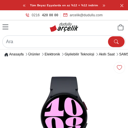
×
«
»
Tüm Beyaz Eşyalarda en az %12 + %12 indirim
0216
420 00 00
arcelik@dudullu.com
Anasayfa
Ürünler
Elektronik
Giyilebilir Teknoloji
Akıllı Saat
SAMS