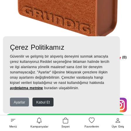
Çerez Politikamız
Güvenilir ve gelişmiş bir alışveriş deneyimi sunmak amacıyla
Solo 2 Orange Hoparlör
(0)
çerez kullanıyoruz.Reddet seçeneğine tıklaman halinde tercih
ve ilgi alanlarına yönelik maalesef sana özel bir deneyim
1.199TL
sunamayacağız. "Ayarlar" öğesine tıklayarak çerezlere ilişkin
onay ayarlarını değiştirebilirsin. Çerezler vasıtasıyla hangi
133 TL
x 9 Taksit =
1.199
Ekstra İndirim %12 =
1.055
TL
TL
kişisel verileri topladığımız ve nasıl kullandığımız hakkında
aydınlatma metnine
buradan ulaşabilirsin.
Ayarlar
Kabul Et
EK GARANTİ
WHATSAPP SİPARİŞ
Menü
Kampanyalar
Sepet
Favorilerim
Üye Giriş