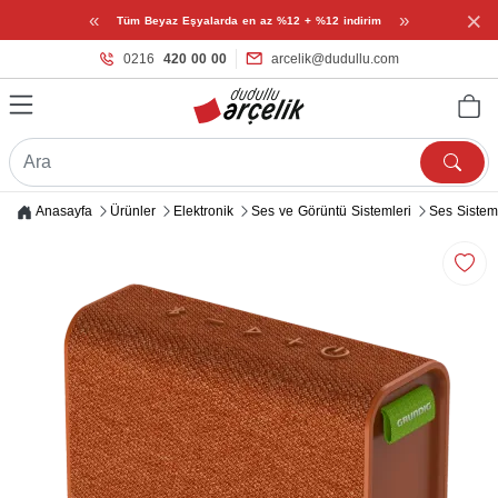
×
«
»
Tüm Beyaz Eşyalarda en az %12 + %12 indirim
0216
420 00 00
arcelik@dudullu.com
Anasayfa
Ürünler
Elektronik
Ses ve Görüntü Sistemleri
Ses Sistem