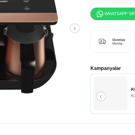
WHATSAPP SİP
Ücretsiz
Montaj
Kampanyalar
K
Kü