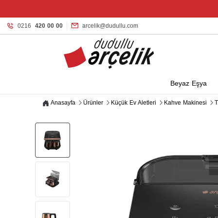
0216
420 00 00
arcelik@dudullu.com
Beyaz Eşya
Anasayfa
Ürünler
Küçük Ev Aletleri
Kahve Makinesi
T