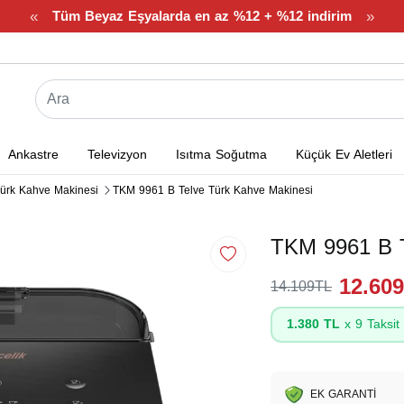
«
»
Tüm Beyaz Eşyalarda en az %12 + %12 indirim
Ankastre
Televizyon
Isıtma Soğutma
Küçük Ev Aletleri
ürk Kahve Makinesi
TKM 9961 B Telve Türk Kahve Makinesi
TKM 9961 B T
12.60
14.109TL
1.380 TL
x 9 Taksit
EK GARANTİ