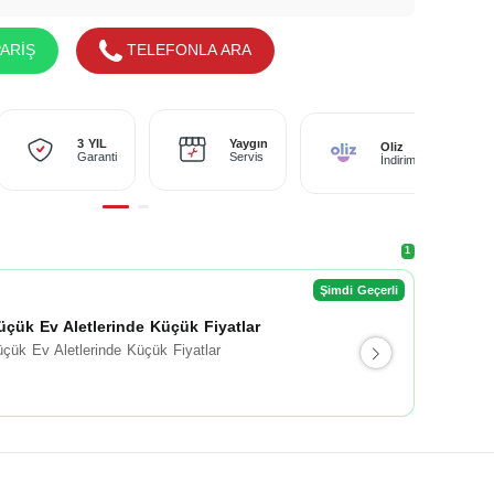
ARİŞ
TELEFONLA ARA
Yaygın
3 YIL
Oliz
Servis
Garanti
İndirimi
1
Şimdi Geçerli
üçük Ev Aletlerinde Küçük Fiyatlar
çük Ev Aletlerinde Küçük Fiyatlar