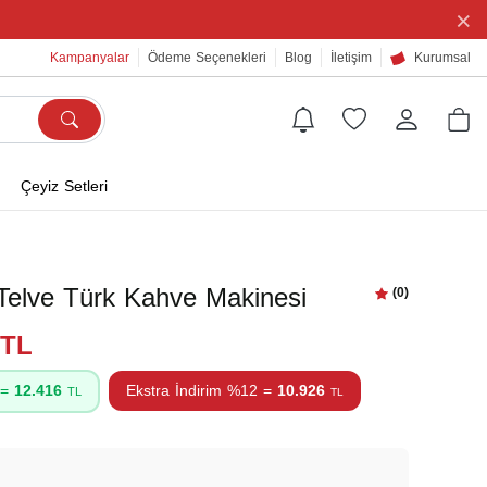
×
Kampanyalar
Ödeme Seçenekleri
Blog
İletişim
Kurumsal
Çeyiz Setleri
elve Türk Kahve Makinesi
(0)
9TL
 =
12.416
Ekstra İndirim %12 =
10.926
TL
TL